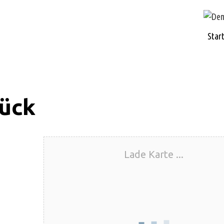
Star
ück
Lade Karte ...