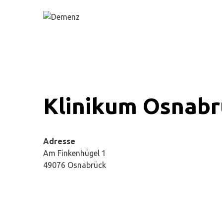
Springe
zum
Inhalt
Klinikum Osnabr
Adresse
Am Finkenhügel 1
49076 Osnabrück