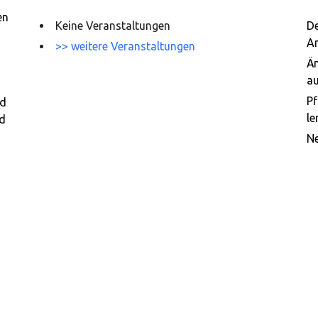
en
Keine Veranstaltungen
De
A
>> weitere Veranstaltungen
Ä
au
Pf
nd
le
rd
Ne