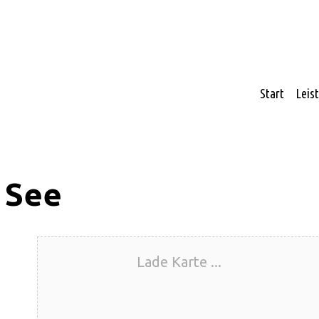
Start
Leis
 See
Lade Karte ...